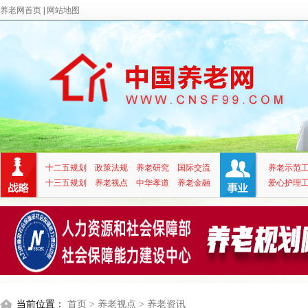
养老网首页
|
网站地图
十二五规划
政策法规
养老研究
国际交流
养老示范
十三五规划
养老视点
中华孝道
养老金融
爱心护理
当前位置：
首页
> 养老视点
> 养老资讯