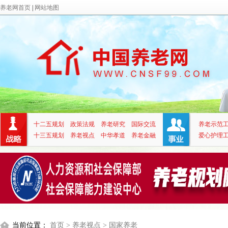
养老网首页
|
网站地图
十二五规划
政策法规
养老研究
国际交流
养老示范
十三五规划
养老视点
中华孝道
养老金融
爱心护理
当前位置：
首页
> 养老视点
> 国家养老