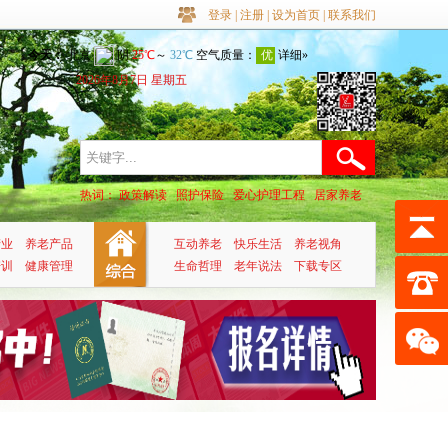
登录
|
注册
|
设为首页
|
联系我们
2026年8月7日 星期五
热词：
政策解读
照护保险
爱心护理工程
居家养老
公建民营
产业
养老产品
互动养老
快乐生活
养老视角
培训
健康管理
生命哲理
老年说法
下载专区