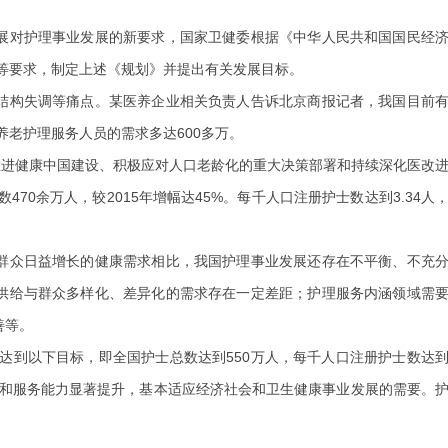
展对护理事业发展的新要求，国家卫健委根据《中华人民共和国国民经
》等要求，制定上述《规划》并提出有关发展目标。
构失调等痛点。某医养企业相关负责人告诉北京商报记者，我国目前
对养老护理服务人员的需求多达600多万。
进健康中国建设、积极应对人口老龄化的重大决策部署和持续深化医改
470余万人，较2015年增幅达45%。每千人口注册护士数达到3.34人
。
众日益增长的健康需求相比，我国护理事业发展还存在不平衡、不充
供给与群众多样化、差异化的需求存在一定差距；护理服务内涵领域需
善等。
达到以下目标，即全国护士总数达到550万人，每千人口注册护士数达
质和服务能力显著提升，基本适应经济社会和卫生健康事业发展的需要。