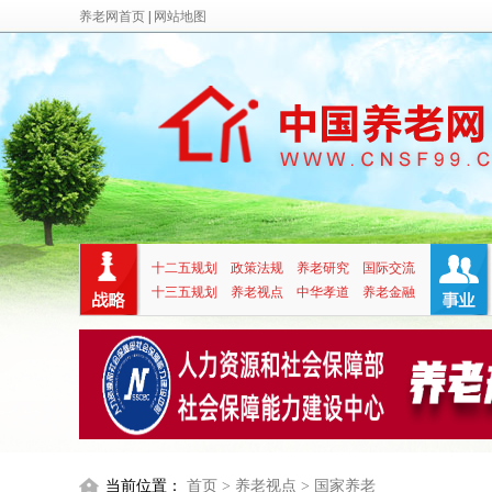
养老网首页
|
网站地图
十二五规划
政策法规
养老研究
国际交流
十三五规划
养老视点
中华孝道
养老金融
当前位置：
首页
> 养老视点
> 国家养老