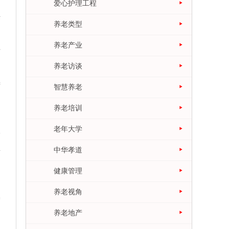
爱心护理工程
济
养老类型
养老产业
有
养老访谈
进
智慧养老
，
养老培训
老年大学
分
要
中华孝道
健康管理
到
养老视角
护
养老地产