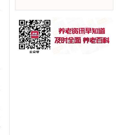
信
为
构
和
平
了
预
联
表
经