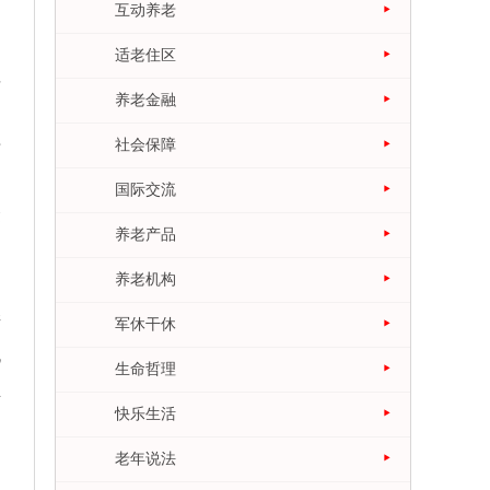
互动养老
适老住区
理
养老金融
涉
社会保障
国际交流
建
养老产品
，
养老机构
培
军休干休
机
生命哲理
业
快乐生活
老年说法