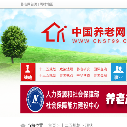
养老网首页
|
网站地图
十二五规划
政策法规
养老研究
国际交流
十三五规划
养老视点
中华孝道
养老金融
当前位置：
首页
> 十二五规划
> 现状