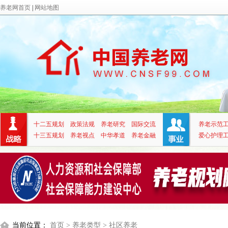
养老网首页
|
网站地图
十二五规划
政策法规
养老研究
国际交流
养老示范
十三五规划
养老视点
中华孝道
养老金融
爱心护理
当前位置：
首页
> 养老类型
> 社区养老