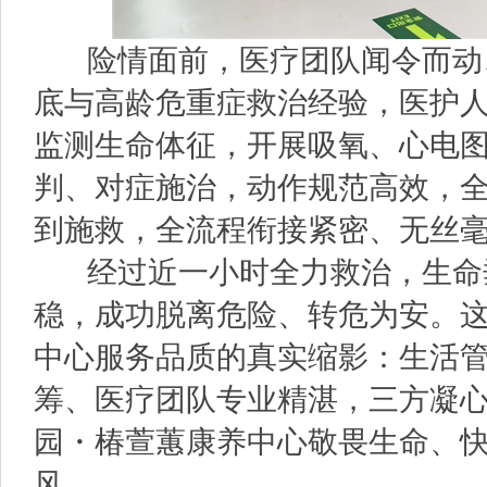
险情面前，医疗团队闻令而动
底与高龄危重症救治经验，医护
监测生命体征，开展吸氧、心电
判、对症施治，动作规范高效，
到施救，全流程衔接紧密、无丝
经过近一小时全力救治，生命
稳，成功脱离危险、转危为安。
中心服务品质的真实缩影：生活
筹、医疗团队专业精湛，三方凝
园・椿萱蕙康养中心敬畏生命、
风。