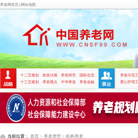
养老网首页
|
网站地图
十二五规划
政策法规
养老研究
国际交流
养老示范
十三五规划
养老视点
中华孝道
养老金融
爱心护理
当前位置：
首页
> 养老类型
> 机构养老