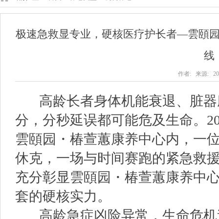
​极速急救显专业，硬核医疗护长者—雲頤
线
作者: 来源: 202
高龄长者身体机能衰退、脏器
分，分秒延误都可能危及生命。202
雲頤园・椿萱蕙康养中心内，一位
休克，一场与时间赛跑的紧急救
充分彰显雲頤园・椿萱蕙康养中
套的硬核实力。
高龄急症凶险异常，生命危机