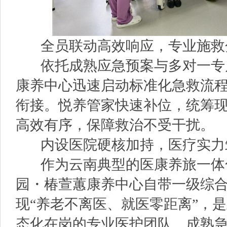
全员联动高效响应，专业施救
依托成熟应急预案与多对一专
康养中心迅速启动标准化急救流
衔接。悦养管家快速补位，统筹
高效有序，保障救治不受干扰。
内设医院硬核加持，医疗实力
作为云南典型的医康养旅一体
园・椿萱蕙康养中心自带一级综
现“养老不离医、就医零距离”，
态化在岗的专业医护团队、成熟