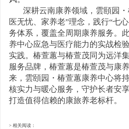
深耕云南康养领域，雲頤园・椿
医无忧、家养老”理念，践行“七
务体系，覆盖全周期康养服务。
养中心应急与医疗能力的实战检
实践。椿萱蕙与椿萱茂同为远洋
服务品牌，椿萱蕙是椿萱茂与康
来，雲頤园・椿萱蕙康养中心将
核实力与暖心服务，守护长者安
打造值得信赖的康旅养老标杆。
> 相关阅读：