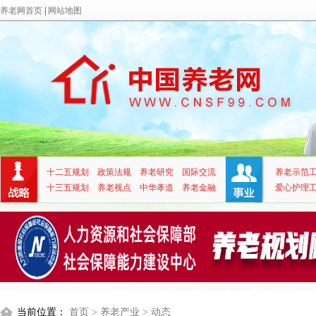
养老网首页
|
网站地图
十二五规划
政策法规
养老研究
国际交流
养老示范
十三五规划
养老视点
中华孝道
养老金融
爱心护理
当前位置：
首页
> 养老产业
> 动态