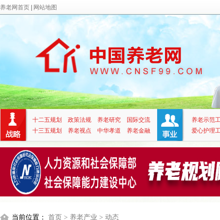
养老网首页
|
网站地图
十二五规划
政策法规
养老研究
国际交流
养老示范
十三五规划
养老视点
中华孝道
养老金融
爱心护理
当前位置：
首页
> 养老产业
> 动态