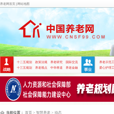
养老网首页
|
网站地图
十二五规划
政策法规
养老研究
国际交流
养老示范
十三五规划
养老视点
中华孝道
养老金融
爱心护理
当前位置：
首页
> 智慧养老
> 动态