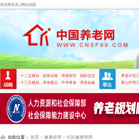
养老网首页
|
网站地图
十二五规划
政策法规
养老研究
国际交流
养老示范
十三五规划
养老视点
中华孝道
养老金融
爱心护理
当前位置：
首页
> 健康管理
> 社区健康管理