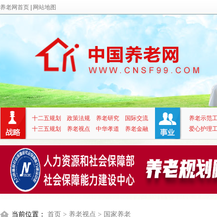
养老网首页
|
网站地图
十二五规划
政策法规
养老研究
国际交流
养老示范
十三五规划
养老视点
中华孝道
养老金融
爱心护理
当前位置：
首页
> 养老视点
> 国家养老