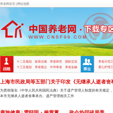
养老网首页
|
网站地图
十二五规划
政策法规
养老研究
国际交流
养老示范
十三五规划
养老视点
中华孝道
养老金融
爱心护理
上海市民政局等五部门关于印发《无继承人逝者丧事.
为贯彻落实《中华人民共和国民法典》关于遗产管理人制度的有关规定，
本市无继承人逝者丧事承办、遗产管理相关工作
康旅健康 | 雲頤园・椿萱蕙——政企协同破局养...