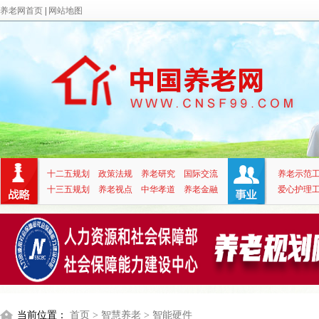
养老网首页
|
网站地图
十二五规划
政策法规
养老研究
国际交流
养老示范
十三五规划
养老视点
中华孝道
养老金融
爱心护理
当前位置：
首页
> 智慧养老
> 智能硬件