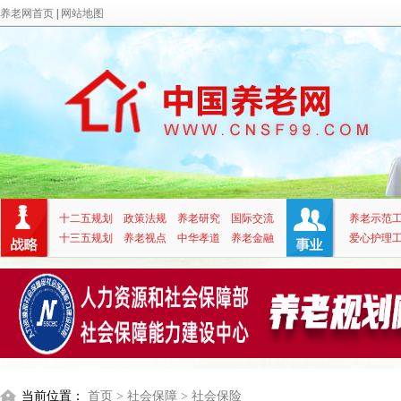
养老网首页
|
网站地图
十二五规划
政策法规
养老研究
国际交流
养老示范
十三五规划
养老视点
中华孝道
养老金融
爱心护理
当前位置：
首页
> 社会保障
> 社会保险