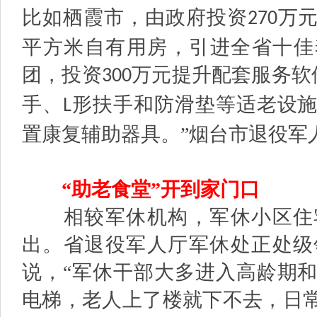
比如栖霞市，由政府投资
万
270
平方米自有用房，引进全省十佳
团，投资
万元提升配套服务软
300
手、
形扶手和防滑垫等适老设
L
置康复辅助器具。”烟台市退役军
“助老食堂”开到家门口
相较军休机构，军休小区住宅
出。省退役军人厅军休处正处级
说，“军休干部大多进入高龄期
电梯，老人上了楼就下不去，日