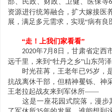
部、民政、财政、卫健、医保等
资源进行统筹融合，扩大嫁接医
展，满足多元需求，实现“病有良
“走！上我们家看看”
年
月
日，甘肃省定西
2020
7
8
远千里，来到“牡丹之乡”山东菏
时光荏苒，王老年已
岁，
95
抗战离休干部，但精神矍铄、神
王老拉起战友来到军休所——
这是一座花园式院落，漫步其
了军休所
年的发展，谁能想到
35