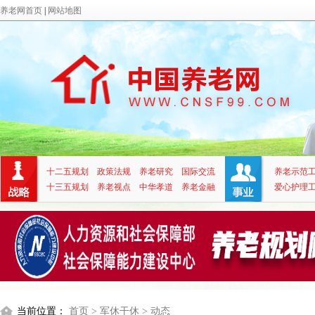
养老网首页
|
网站地图
十二五规划
政策法规
养老研究
国际交流
养老示范
十三五规划
养老视点
中华孝道
养老金融
爱心护理
当前位置：
首页
> 军休干休
> 动态