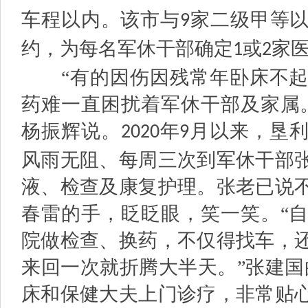
车程以内。该市与
家二级甲等
9
约，为每名军休干部确定
或
家
1
2
“有的因伤因残常年卧床不起
药难一直困扰着军休干部及家属
杨振辉说。
年
月以来，垦
2020
9
风雨无阻、每周三次到军休干部
液、检查及康复护理。张老已说
春雷的手，眨眨眼，笑一笑。“
院做检查、换药，不仅得找车，
来回一次就折腾大半天。”张建国
床和保健大夫上门诊疗，非常贴