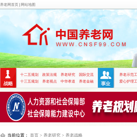
养老网首页
|
网站地图
十二五规划
政策法规
养老研究
国际交流
养老示范
十三五规划
养老视点
中华孝道
养老金融
爱心护理
当前位置：
首页
> 养老研究
> 养老战略