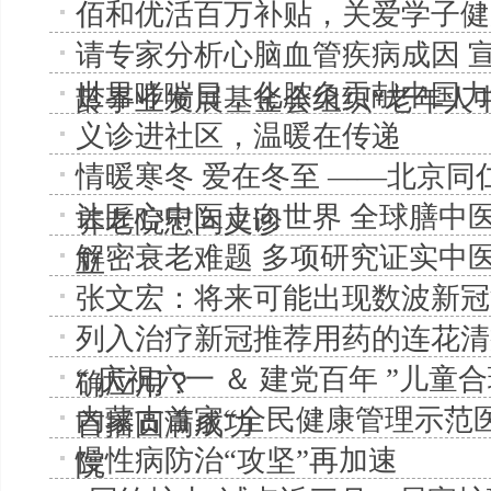
佰和优活百万补贴，关爱学子健
请专家分析心脑血管疾病成因 
世界哮喘日，化脓灸贡献中国力
龄事业发展基金会组织“老年人中医
义诊进社区，温暖在传递
情暖寒冬 爱在冬至 ——北京
让匠心中医走向世界 全球膳中
养老院慰问义诊
解密衰老难题 多项研究证实中
立
张文宏：将来可能出现数波新冠
列入治疗新冠推荐用药的连花清
“ 庆祝六一 ＆ 建党百年 ”儿
确应用？
内蒙古首家“全民健康管理示范
首播圆满成功
慢性病防治“攻坚”再加速
院