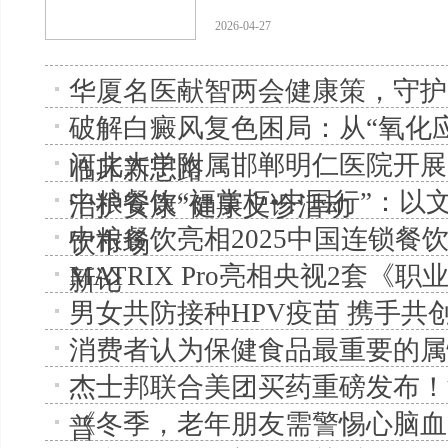
2026-04-27
华厦名医献智两会健康策，守护
破解白癜风复色困局：从“氧化
河北大学附属邯郸明仁医院开展
临床新思路
中粮餐饮“福掌柜•中国行”：以
治护安康”健康义诊活动
中粮餐饮亮相2025中国连锁餐
饮市场
MATRIX Pro亮相央视2套《
新论
男女共防接种HPV疫苗 携手共
消费者认为保健食品最重要的属
杰士邦联合美团买药重磅发布！
《冬季，老年朋友需警惕心脑血
普