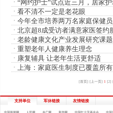
“网约护士”试点近三月，居家
看不清不一定是老花眼
今年全市培养两万名家庭保健员
北京超8成受访者满意家医签约
老龄健康文化产业发展研究课题
重塑老年人健康养生理念
康复辅具 让老年生活更舒适
上海：家庭医生制度已覆盖所有
[首页]
[上一页]
1
[2]
支持单位
军休链接
友情链接
中国新闻网
人民网
央广网
新华网
中国红十字基金会
中国